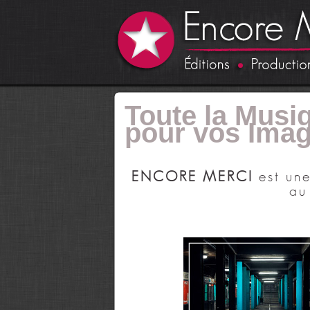
Toute la Musi
pour vos Ima
ENCORE MERCI
est une
au